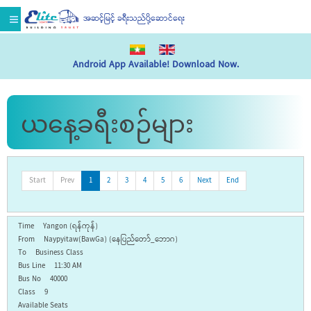
အဆင့်မြင့် ခရီးသည်ပို့ဆောင်ရေး
Android App Available! Download Now.
ယနေ့ခရီးစဉ်များ
Start
Prev
1
2
3
4
5
6
Next
End
Yangon (ရန်ကုန်)
Naypyitaw(BawGa) (နေပြည်တော်_ဘောဂ)
Business Class
11:30 AM
40000
9