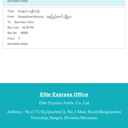
Yangon (ရန်ကုန်)
Naypyitaw(Myoma) (နေပြည်တော်_မြို့မ)
Business Class
03:00 PM
40000
9
Elite Express Office
Elite Express Public Co.,Ltd
Address : No.(171/A),Quarter(1), No.3 Main Road,Mingalardon
Township,Yangon Division,Myanmar